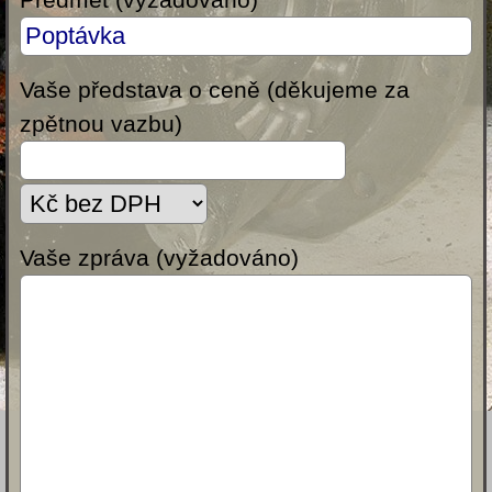
Vaše představa o ceně (děkujeme za
zpětnou vazbu)
Vaše zpráva (vyžadováno)