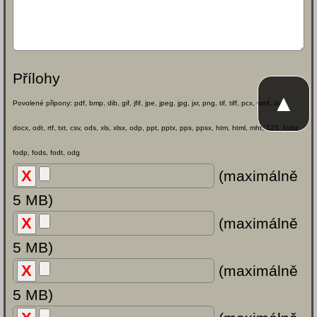
Přílohy
▲
Povolené připony: pdf, bmp, dib, gif, jfif, jpe, jpeg, jpg, jxr, png, tif, tiff, pcx, wmf, doc,
docx, odt, rtf, txt, csv, ods, xls, xlsx, odp, ppt, pptx, pps, ppsx, htm, html, mht, 123, fodg,
fodp, fods, fodt, odg
(maximálně
5 MB)
(maximálně
5 MB)
(maximálně
5 MB)