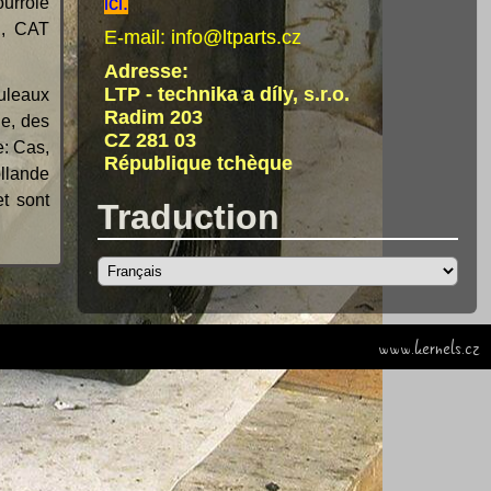
ici.
ourroie
u, CAT
E-mail:
info@ltparts.cz
Adresse:
LTP - technika a díly, s.r.o.
uleaux
Radim 203
ge, des
CZ 281 03
e: Cas,
République tchèque
ollande
t sont
Traduction
www.kernels.cz