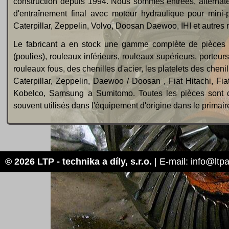
construction depuis 1994. Nous sommes entrées, alternate
d'entraînement final avec moteur hydraulique pour mini
Caterpillar, Zeppelin, Volvo, Doosan Daewoo, IHI et autres 
Le fabricant a en stock une gamme complète de pièces de
(poulies), rouleaux inférieurs, rouleaux supérieurs, porte
rouleaux fous, des chenilles d'acier, les platelets des cheni
Caterpillar, Zeppelin, Daewoo / Doosan , Fiat Hitachi, F
Kobelco, Samsung a Sumitomo. Toutes les pièces sont de 
souvent utilisés dans l'équipement d'origine dans le primair
© 2026 LTP - technika a díly, s.r.o.
| E-mail: info@ltp