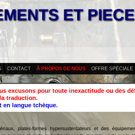
EMENTS ET PIEC
S
CONTACT
À PROPOS DE NOUS
OFFRE SPÉCIALE
ous excusons pour toute inexactitude ou des dé
la traduction.
st en langue tchèque.
riaux, plates-formes hypersustentateurs et des équipeme