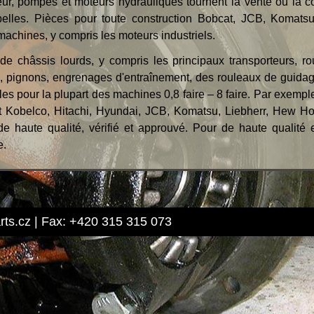
ur, pompes et moteurs hydrauliques tournent la vente ou la c
-pelles. Pièces pour toute construction Bobcat, JCB, Komats
machines, y compris les moteurs industriels.
 châssis lourds, y compris les principaux transporteurs, ro
urs, pignons, engrenages d'entraînement, des rouleaux de guida
lles pour la plupart des machines 0,8 faire – 8 faire. Par exempl
iat Kobelco, Hitachi, Hyundai, JCB, Komatsu, Liebherr, Hew H
haute qualité, vérifié et approuvé. Pour de haute qualité e
e.
arts.cz | Fax: +420 315 315 073